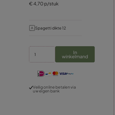
€
4,
70
p/stuk
Spagetti dikte 12
In
winkelmand
Veilig online betalen via
uw eigen bank