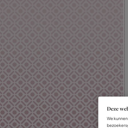
Deze web
We kunnen 
bezoekersg