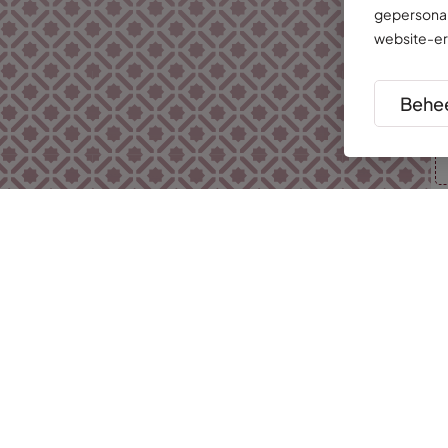
gepersonal
website-er
Behee