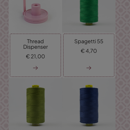
Thread
Spagetti 55
Dispenser
€
4,
70
€
21,
00