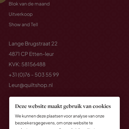
Blok van de maand
Uitverkoop
Show and Tell
Lange Brugstraat 22
4871 CP Etten-leur
KVK: 58156488
+31 (0)76 - 503 55 99
Leur@quiltshop.nl
Deze website maakt gebruik van cookies
We kunnen deze plaatsen voor analyse van onze
bezoekersgegevens, om onze website te