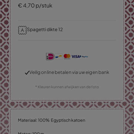
€
4,
70
p/stuk
Spagetti dikte 12
Veilig online betalen via uw eigen bank
* Kleuren kunnen afwijken van de foto
Materiaal: 100% Egyptisch katoen
Maten: 100 m