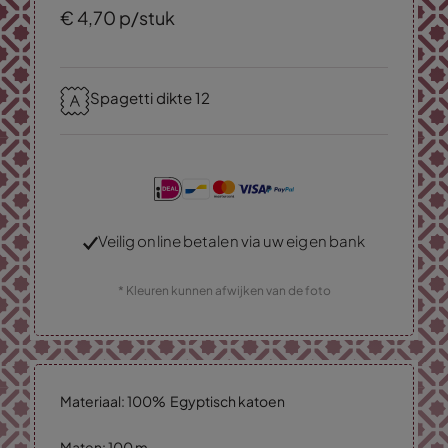
€
4,
70
p/stuk
Spagetti dikte 12
Veilig online betalen via uw eigen bank
* Kleuren kunnen afwijken van de foto
Materiaal: 100% Egyptisch katoen
Maten: 100 m