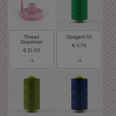
Thread
Spagetti 55
Dispenser
€
4,
70
€
21,
00