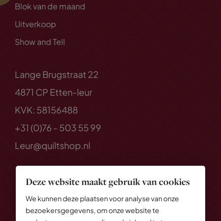
Blok van de maand
Uitverkoop
Show and Tell
Lange Brugstraat 22
4871 CP Etten-leur
KVK: 58156488
+31 (0)76 - 503 55 99
Leur@quiltshop.nl
Deze website maakt gebruik van cookies
We kunnen deze plaatsen voor analyse van onze
bezoekersgegevens, om onze website te