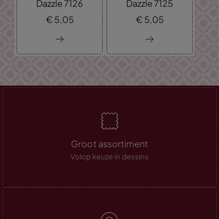
Dazzle 7126
Dazzle 7125
€
5,
05
€
5,
05
Groot assortiment
Volop keuze in dessins