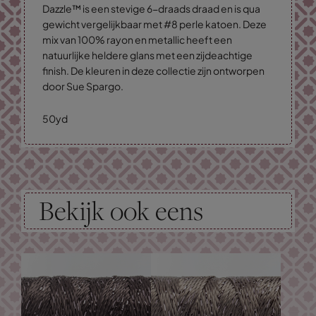
Dazzle™ is een stevige 6-draads draad en is qua
gewicht vergelijkbaar met #8 perle katoen. Deze
mix van 100% rayon en metallic heeft een
natuurlijke heldere glans met een zijdeachtige
finish. De kleuren in deze collectie zijn ontworpen
door Sue Spargo.
50yd
Bekijk ook eens