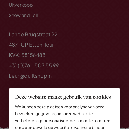
Uitverkoop
Show and Tell
Lange Brugstraat 22
4871 CP Etten-leur
KVK: 58156488
+31 (0)76 - 503 55 99
Leur@quiltshop.nl
Deze website maakt gebruik van cookies
We kunnen deze plaatsen voor analyse van onze
bezoekersgegevens, om onze website te
verbeteren, gepersonaliseerde inhoud te tonen en
om u een geweldige website-ervaring te bieden.