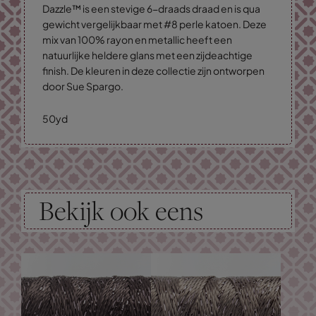
Dazzle™ is een stevige 6-draads draad en is qua
gewicht vergelijkbaar met #8 perle katoen. Deze
mix van 100% rayon en metallic heeft een
natuurlijke heldere glans met een zijdeachtige
finish. De kleuren in deze collectie zijn ontworpen
door Sue Spargo.
50yd
Bekijk ook eens