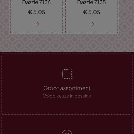
Dazzle 7126
Dazzle 7125
€
5,
05
€
5,
05
Groot assortiment
Volop keuze in dessins