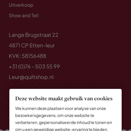
Uitverkoop
Show and Tell
Lange Brugstraat 22
4871 CP Etten-leur
KVK: 58156488
+31 (0)76 - 503 55 99
Leur@quiltshop.nl
Deze website maakt gebruik van cookies
We kunnen deze plaatsen voor analyse van onze
bezoekersgegevens, om onze website te
verbeteren, gepersonaliseerde inhoud te tonen en
om u een geweldige website-ervaring te bieden.