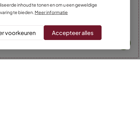
iseerde inhoud te tonen en om u een geweldige
varing te bieden.
Meer informatie
r voorkeuren
Accepteer alles
* Kleuren kunnen afwijken van de foto