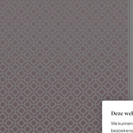
Deze web
We kunnen 
bezoekersg