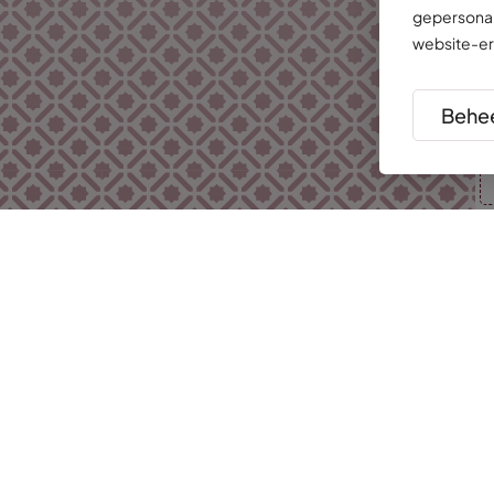
gepersonal
website-er
Behee