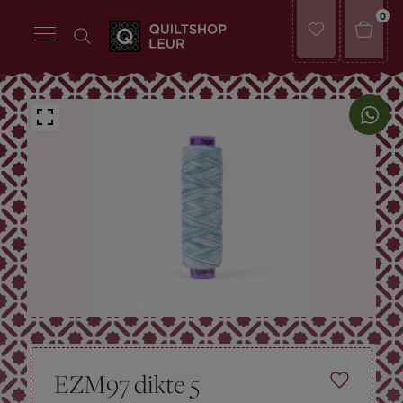
0
EZM97 dikte 5