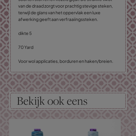
van de draad zorgt voor prachtig stevige steken,
terwijl de glans van het oppervlak een luxe
afwerking geeft aan verfraaiingssteken.
dikte 5
70 Yard
Voor wol applicaties, borduren en haken/breien.
Bekijk ook eens