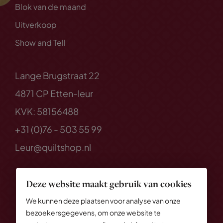
Blok van de maand
Uitverkoop
Show and Tell
Lange Brugstraat 22
4871 CP Etten-leur
KVK: 58156488
+31 (0)76 - 503 55 99
Leur@quiltshop.nl
Deze website maakt gebruik van cookies
We kunnen deze plaatsen voor analyse van onze
bezoekersgegevens, om onze website te