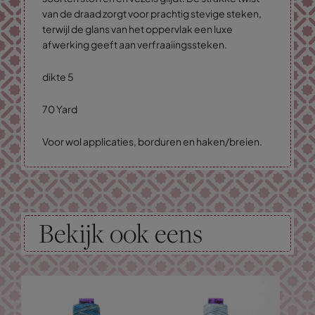
van de draad zorgt voor prachtig stevige steken,
terwijl de glans van het oppervlak een luxe
afwerking geeft aan verfraaiingssteken.
dikte 5
70 Yard
Voor wol applicaties, borduren en haken/breien.
Bekijk ook eens