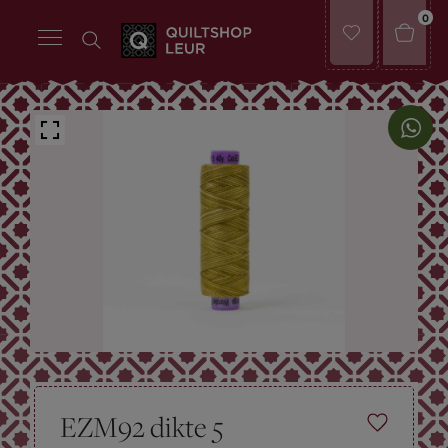
0
EZM92 dikte 5