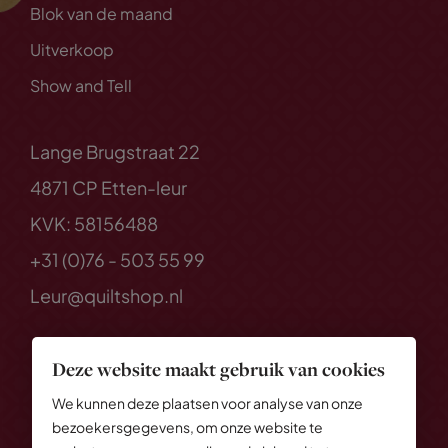
Blok van de maand
Uitverkoop
Show and Tell
Lange Brugstraat 22
4871 CP Etten-leur
KVK: 58156488
+31 (0)76 - 503 55 99
Leur@quiltshop.nl
Deze website maakt gebruik van cookies
We kunnen deze plaatsen voor analyse van onze
bezoekersgegevens, om onze website te