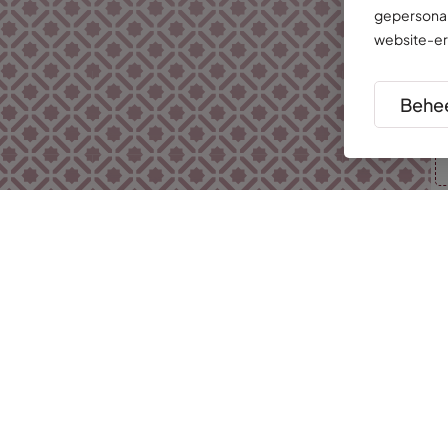
gepersonal
website-er
Behee