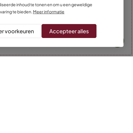
iseerde inhoud te tonen en om u een geweldige
varing te bieden.
Meer informatie
r voorkeuren
Accepteer alles
* Kleuren kunnen afwijken van de foto