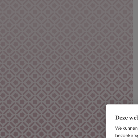
Deze web
We kunnen 
bezoekersg