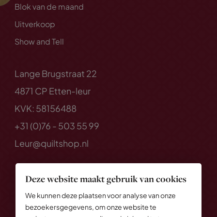
Blok van de maand
Uitverkoop
Show and Tell
Lange Brugstraat 22
4871 CP Etten-leur
KVK: 58156488
+31 (0)76 - 503 55 99
Leur@quiltshop.nl
Deze website maakt gebruik van cookies
We kunnen deze plaatsen voor analyse van onze
bezoekersgegevens, om onze website te