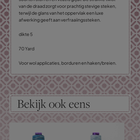
van de draad zorgt voor prachtig stevige steken,
terwijl de glans van het oppervlak een luxe
afwerking geeft aan verfraaiingssteken.
dikte 5
70 Yard
Voor wol applicaties, borduren en haken/breien.
Bekijk ook eens