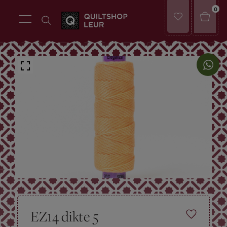
0
EZ14 dikte 5