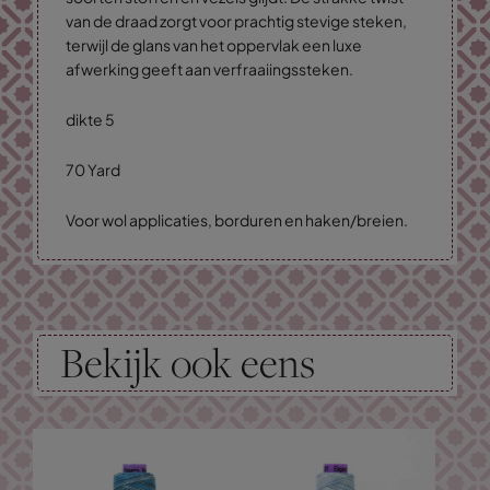
van de draad zorgt voor prachtig stevige steken,
terwijl de glans van het oppervlak een luxe
afwerking geeft aan verfraaiingssteken.
dikte 5
70 Yard
Voor wol applicaties, borduren en haken/breien.
Bekijk ook eens