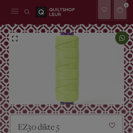
0
EZ30 dikte 5