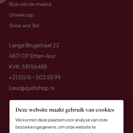
Blok van de maand
Uitverkoop
Show and Tell
Lange Brugstraat 22
4871 CP Etten-leur
KVK: 58156488
+31 (0)76 - 503 55 99
Leur@quiltshop.nl
Deze website maakt gebruik van cookies
We kunnen deze plaatsen voor analyse van onze
bezoekersgegevens, om onze website te