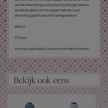
van de draad zorgt voor prachtig stevige steken,
terwijl de glans van het oppervlak een luxe
afwerking geeft aan verfraaiingssteken.
dikte 5
70 Yard
Voor wol applicaties, borduren en haken/breien.
Bekijk ook eens