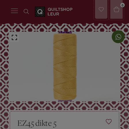
0
EZ45 dikte 5