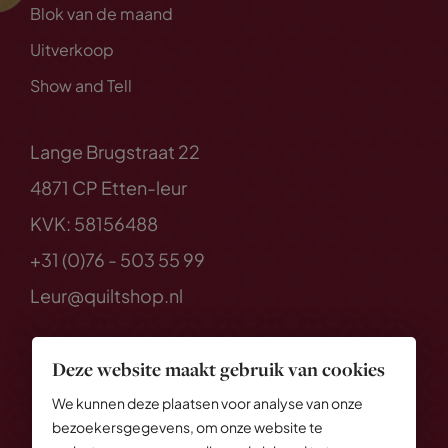
Blok van de maand
Uitverkoop
Show and Tell
Lange Brugstraat 22
4871 CP Etten-leur
KVK: 58156488
+31 (0)76 - 503 55 99
Leur@quiltshop.nl
Deze website maakt gebruik van cookies
We kunnen deze plaatsen voor analyse van onze
bezoekersgegevens, om onze website te