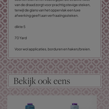
van de draad zorgt voor prachtig stevige steken,
terwijl de glans van het oppervlak een luxe
afwerking geeft aan verfraaiingssteken.
dikte 5
70 Yard
Voor wol applicaties, borduren en haken/breien.
Bekijk ook eens