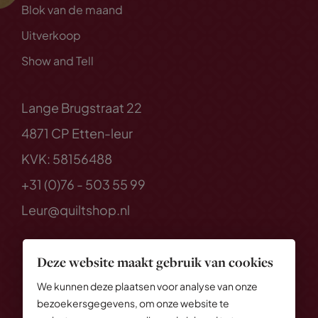
Blok van de maand
Uitverkoop
Show and Tell
Lange Brugstraat 22
4871 CP Etten-leur
KVK: 58156488
+31 (0)76 - 503 55 99
Leur@quiltshop.nl
Deze website maakt gebruik van cookies
We kunnen deze plaatsen voor analyse van onze
bezoekersgegevens, om onze website te