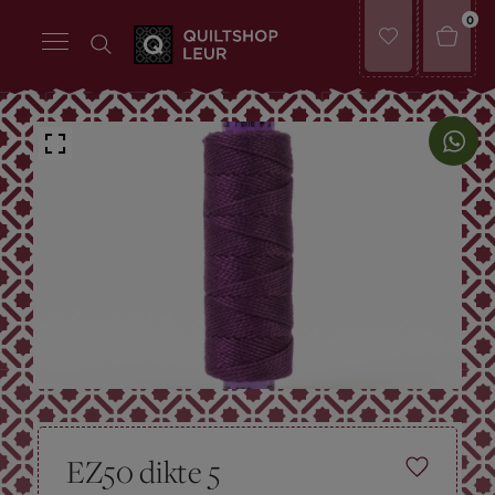
0
EZ50 dikte 5