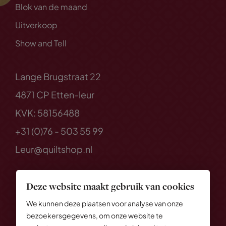
Blok van de maand
Uitverkoop
Show and Tell
Lange Brugstraat 22
4871 CP Etten-leur
KVK: 58156488
+31 (0)76 - 503 55 99
Leur@quiltshop.nl
Deze website maakt gebruik van cookies
We kunnen deze plaatsen voor analyse van onze
bezoekersgegevens, om onze website te