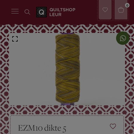
0
EZM10 dikte 5