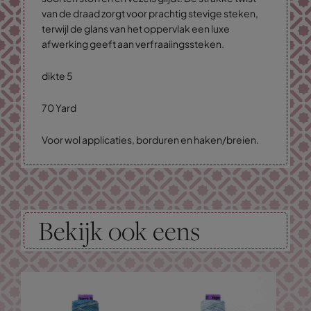
van de draad zorgt voor prachtig stevige steken,
terwijl de glans van het oppervlak een luxe
afwerking geeft aan verfraaiingssteken.
dikte 5
70 Yard
Voor wol applicaties, borduren en haken/breien.
Bekijk ook eens