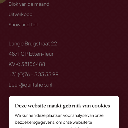
Blok van de maand
Uitverkoop
Show and Tell
Lange Brugstraat 22
4871 CP Etten-leur
KVK: 58156488
+31 (0)76 - 503 55 99
Leur@quiltshop.nl
Deze website maakt gebruik van cookies
We kunnen deze plaatsen voor analyse van onze
bezoekersgegevens, om onze website te