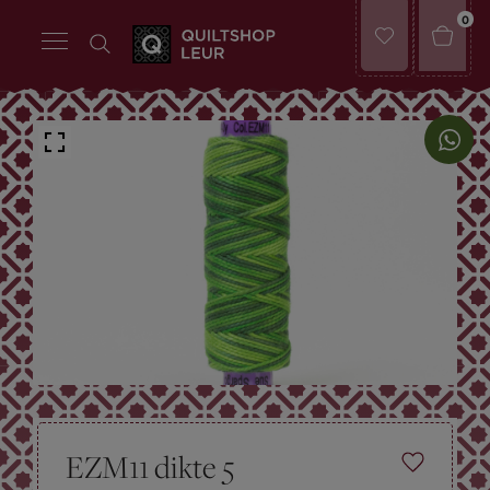
0
EZM11 dikte 5