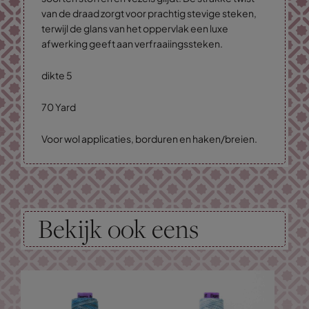
van de draad zorgt voor prachtig stevige steken,
terwijl de glans van het oppervlak een luxe
afwerking geeft aan verfraaiingssteken.
dikte 5
70 Yard
Voor wol applicaties, borduren en haken/breien.
Bekijk ook eens