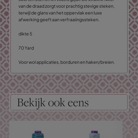
van de draad zorgt voor prachtig stevige steken,
terwijl de glans van het oppervlak een luxe
afwerking geeft aan verfraaiingssteken.
dikte 5
70 Yard
Voor wol applicaties, borduren en haken/breien.
Bekijk ook eens