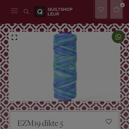
0
EZM19 dikte 5