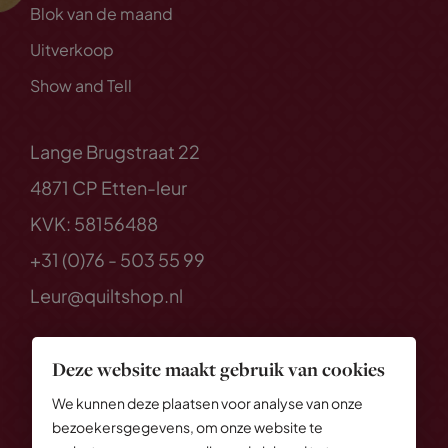
Blok van de maand
Uitverkoop
Show and Tell
Lange Brugstraat 22
4871 CP Etten-leur
KVK: 58156488
+31 (0)76 - 503 55 99
Leur@quiltshop.nl
Deze website maakt gebruik van cookies
We kunnen deze plaatsen voor analyse van onze
bezoekersgegevens, om onze website te