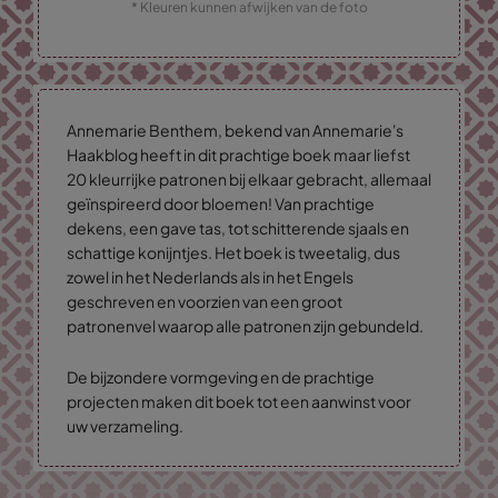
* Kleuren kunnen afwijken van de foto
Annemarie Benthem, bekend van Annemarie's
Haakblog heeft in dit prachtige boek maar liefst
20 kleurrijke patronen bij elkaar gebracht, allemaal
geïnspireerd door bloemen! Van prachtige
dekens, een gave tas, tot schitterende sjaals en
schattige konijntjes. Het boek is tweetalig, dus
zowel in het Nederlands als in het Engels
geschreven en voorzien van een groot
patronenvel waarop alle patronen zijn gebundeld.
De bijzondere vormgeving en de prachtige
projecten maken dit boek tot een aanwinst voor
uw verzameling.