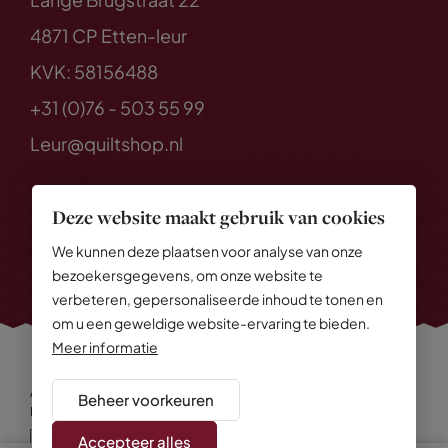
4871 CP Etten-leur
KVK: 58156488
+31 (0)76 - 503 55 99
Leur@quiltshop.nl
Deze website maakt gebruik van cookies
We kunnen deze plaatsen voor analyse van onze
bezoekersgegevens, om onze website te
verbeteren, gepersonaliseerde inhoud te tonen en
om u een geweldige website-ervaring te bieden.
Meer informatie
Alle rechten voorbehouden
© 2026 Quiltshop
Beheer voorkeuren
Privacy Policy
Algemene voorwaarden
Cookies
Disclaimer
Sitemap
Accepteer alles