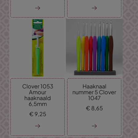
Clover 1053
Haaknaal
Amour
nummer 5 Clover
haaknaald
1047
6,5mm
€
8,
65
€
9,
25