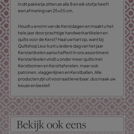
In dit pakketje zitten ze alle 8 en elk stofje heeft
een afmeting van 25x55 cm.
Houdt u enorm van de Kerstdagen en maakt u het
hele jaar door prachtige handwerkartikelen en
quilts voor de Kerst? Haal uw hart op, want bij
Quiltshop Leur kunt u iedere dag van het jaar
Kerstartikelen aanschaffen! In ons assortiment
Kerstartikelen vindt u onder meer quilts met
Kerstbomen en Kersttaferelen, maar ook
patronen, vlaggenlijnen en Kerstballen. Alle
producten zijn uit voorraad leverbaar, dus maak uw
keuze en bestel!
Bekijk ook eens