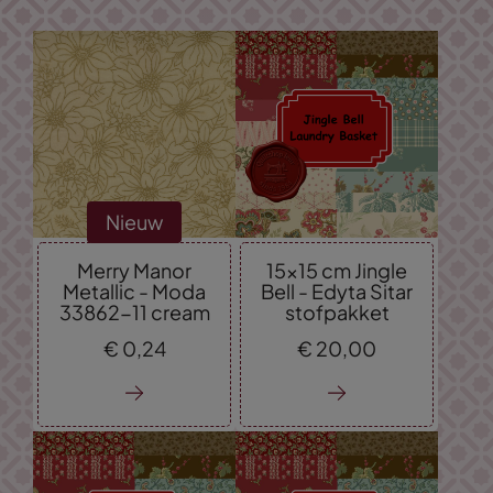
Nieuw
Merry Manor
15x15 cm Jingle
Metallic - Moda
Bell - Edyta Sitar
33862-11 cream
stofpakket
€
0,
24
€
20,
00