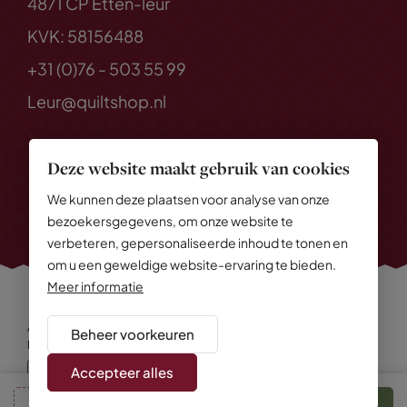
4871 CP Etten-leur
KVK: 58156488
+31 (0)76 - 503 55 99
Leur@quiltshop.nl
Deze website maakt gebruik van cookies
We kunnen deze plaatsen voor analyse van onze
bezoekersgegevens, om onze website te
verbeteren, gepersonaliseerde inhoud te tonen en
om u een geweldige website-ervaring te bieden.
Meer informatie
Alle rechten voorbehouden
© 2026 Quiltshop
Beheer voorkeuren
Privacy Policy
Algemene voorwaarden
Cookies
Disclaimer
Sitemap
Accepteer alles
In winkelmand