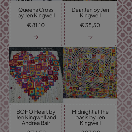
Queens Cross
Dear Jen by Jen
by Jen Kingwell
Kingwell
€
81,
10
€
38,
50
BOHO Heart by
Midnight at the
Jen Kingwell and
oasis by Jen
Andrea Bair
Kingwell