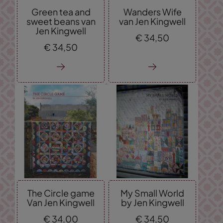
Green tea and
Wanders Wife
sweet beans van
van Jen Kingwell
Jen Kingwell
€
34,
50
€
34,
50
The Circle game
My Small World
Van Jen Kingwell
by Jen Kingwell
€
34,
00
€
34,
50