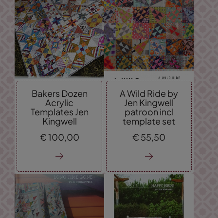
Bakers Dozen
A Wild Ride by
Acrylic
Jen Kingwell
Templates Jen
patroon incl
Kingwell
template set
€
100,
00
€
55,
50