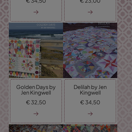
€
34,
50
€
23,
00
Golden Days by
Delilah by Jen
Jen Kingwell
Kingwell
€
32,
50
€
34,
50