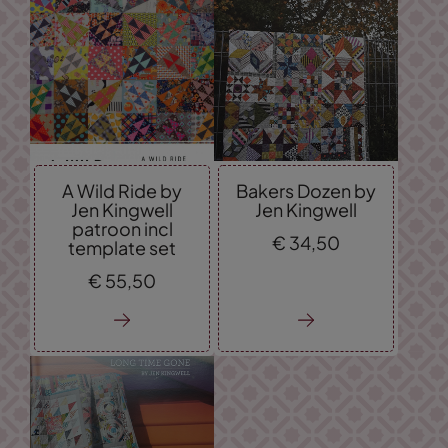
A Wild Ride by
Bakers Dozen by
Jen Kingwell
Jen Kingwell
patroon incl
€
34,
50
template set
€
55,
50