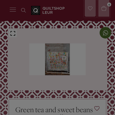
0
Green tea and sweet beans