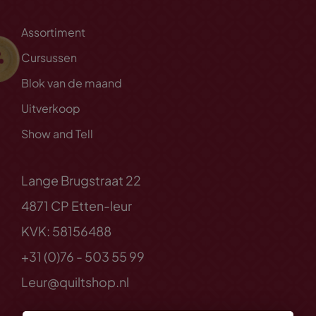
Assortiment
Cursussen
Blok van de maand
Uitverkoop
Show and Tell
Lange Brugstraat 22
4871 CP Etten-leur
KVK: 58156488
+31 (0)76 - 503 55 99
Leur@quiltshop.nl