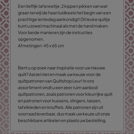
Een lieflijk tafereeltje; 2 kippen pikken van wat
graan terwijl de haan luidkeels het begin van een
prachtige lentedag aankondigt! Dit leuke quiltje
kunt u zowel machinaal als met de hand maken.
Voor beide manieren zijn de instructies
opgenomen.
Afmetingen: 45 x 65 cm
Bent u op zoek naar inspiratie voor uw nieuwe
quilt? Aarzel niet en maak uw keuze voor de
quiltpatronen van Quiltshop Leur! In ons
assortiment vindt u een zeer ruim aanbod
quiltpatronen, zoals patronen voor kleurrijke quilt
en patronen voor kussens, slingers, tassen,
tafelkleden en knuffels. Alle patronen zijn uit
voorraad leverbaar, dus maak uw keuze uit onze
beschikbare artikelen en plaats uw bestelling.