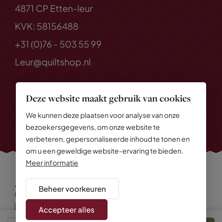
4871 CP Etten-leur
KVK: 58156488
+31 (0)76 - 503 55 99
Leur@quiltshop.nl
Deze website maakt gebruik van cookies
We kunnen deze plaatsen voor analyse van onze
bezoekersgegevens, om onze website te
verbeteren, gepersonaliseerde inhoud te tonen en
om u een geweldige website-ervaring te bieden.
Meer informatie
Alle rechten voorbehouden
© 2026 Quiltshop
Beheer voorkeuren
Privacy Policy
Algemene voorwaarden
Cookies
Disclaimer
Sitemap
Accepteer alles