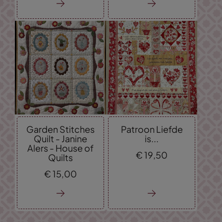
Garden Stitches
Patroon Liefde
Quilt - Janine
is...
Alers - House of
€
19,
50
Quilts
€
15,
00