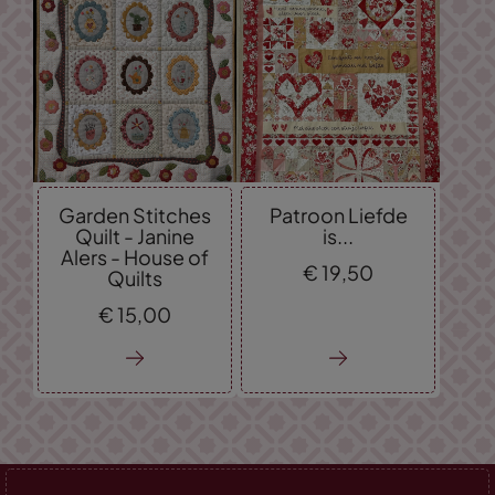
Garden Stitches
Patroon Liefde
Quilt - Janine
is...
Alers - House of
€
19,
50
Quilts
€
15,
00