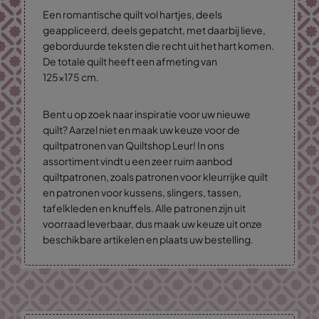
Een romantische quilt vol hartjes, deels
geappliceerd, deels gepatcht, met daarbij lieve,
geborduurde teksten die recht uit het hart komen.
De totale quilt heeft een afmeting van
125x175 cm.
Bent u op zoek naar inspiratie voor uw nieuwe
quilt? Aarzel niet en maak uw keuze voor de
quiltpatronen van Quiltshop Leur! In ons
assortiment vindt u een zeer ruim aanbod
quiltpatronen, zoals patronen voor kleurrijke quilt
en patronen voor kussens, slingers, tassen,
tafelkleden en knuffels. Alle patronen zijn uit
voorraad leverbaar, dus maak uw keuze uit onze
beschikbare artikelen en plaats uw bestelling.