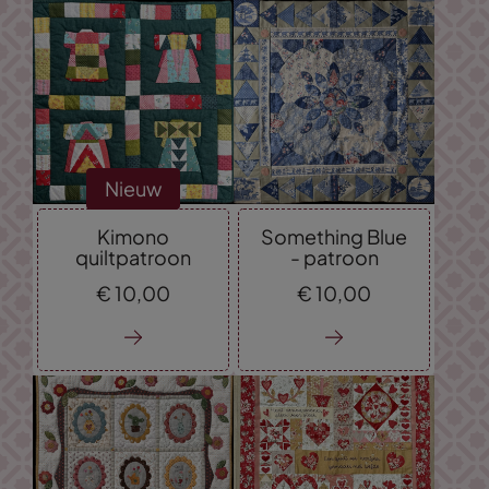
Nieuw
Kimono
Something Blue
quiltpatroon
- patroon
€
10,
00
€
10,
00