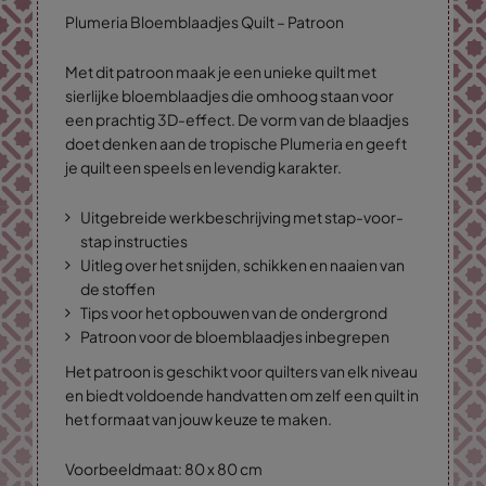
Plumeria Bloemblaadjes Quilt – Patroon
Met dit patroon maak je een unieke quilt met
sierlijke bloemblaadjes die omhoog staan voor
een prachtig 3D-effect. De vorm van de blaadjes
doet denken aan de tropische Plumeria en geeft
je quilt een speels en levendig karakter.
Uitgebreide werkbeschrijving met stap-voor-
stap instructies
Uitleg over het snijden, schikken en naaien van
de stoffen
Tips voor het opbouwen van de ondergrond
Patroon voor de bloemblaadjes inbegrepen
Het patroon is geschikt voor quilters van elk niveau
en biedt voldoende handvatten om zelf een quilt in
het formaat van jouw keuze te maken.
Voorbeeldmaat: 80 x 80 cm