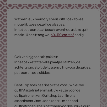
Wat een leuk memory spel is dit!! Zoek zoveel
mogelijk twee dezelfde plaatjes.
In het patroon staat beschreven hoe u deze quilt
maakt. U heeft nog wel
60x110 cm stof
nodig.
Ook verkrijgbaar als pakket:
In het pakket zitten alle plaatjes stoffen, de
achtergrond stof, de tussenvulling voor de zakjes,
patroon en de sluitbies.
Bent u op zoek naar inspiratie voor uw nieuwe
quilt? Aarzel niet en maak uw keuze voor de
quiltpatronen van Quiltshop Leur! In ons
assortiment vindt u een zeer ruim aanbod
quiltpatronen, zoals patronen voor kleurrijke quilt