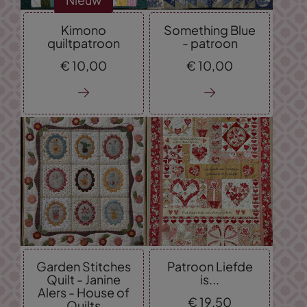
Kimono
Something Blue
quiltpatroon
- patroon
€
10,
00
€
10,
00
Garden Stitches
Patroon Liefde
Quilt - Janine
is...
Alers - House of
€
19,
50
Quilts