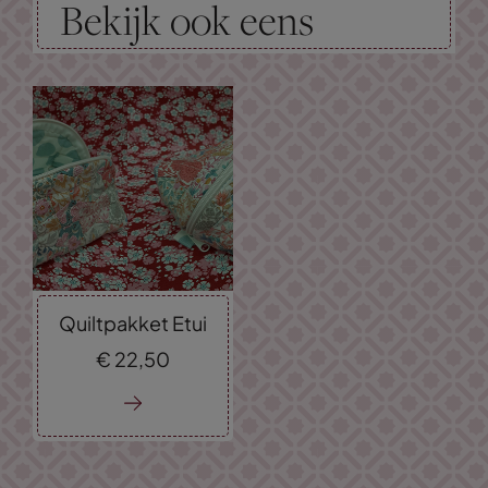
Bekijk ook eens
Quiltpakket Etui
€
22,
50