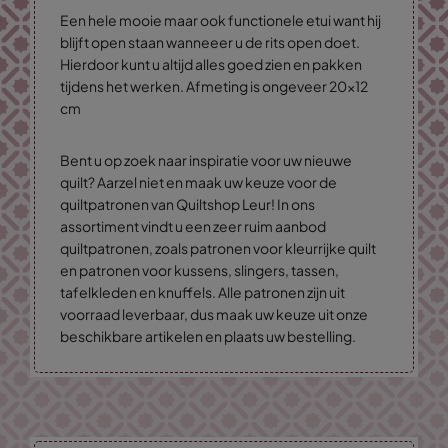
Een hele mooie maar ook functionele etui want hij
blijft open staan wanneeer u de rits open doet.
Hierdoor kunt u altijd alles goed zien en pakken
tijdens het werken. Afmeting is ongeveer 20x12
cm
Bent u op zoek naar inspiratie voor uw nieuwe
quilt? Aarzel niet en maak uw keuze voor de
quiltpatronen van Quiltshop Leur! In ons
assortiment vindt u een zeer ruim aanbod
quiltpatronen, zoals patronen voor kleurrijke quilt
en patronen voor kussens, slingers, tassen,
tafelkleden en knuffels. Alle patronen zijn uit
voorraad leverbaar, dus maak uw keuze uit onze
beschikbare artikelen en plaats uw bestelling.