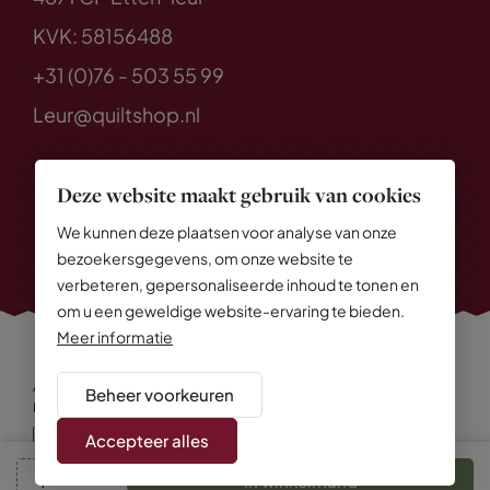
KVK: 58156488
+31 (0)76 - 503 55 99
Leur@quiltshop.nl
Deze website maakt gebruik van cookies
We kunnen deze plaatsen voor analyse van onze
bezoekersgegevens, om onze website te
verbeteren, gepersonaliseerde inhoud te tonen en
om u een geweldige website-ervaring te bieden.
Meer informatie
Alle rechten voorbehouden
© 2026 Quiltshop
Beheer voorkeuren
Privacy Policy
Algemene voorwaarden
Cookies
Disclaimer
Sitemap
Accepteer alles
In winkelmand