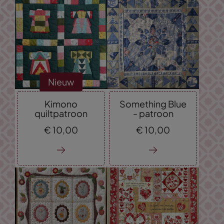
Nieuw
Kimono
Something Blue
quiltpatroon
- patroon
€
10,
00
€
10,
00