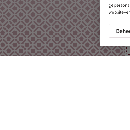
gepersonal
website-er
Behee