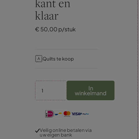
kant en
klaar
€
50,
00
p/stuk
Quilts te koop
In
winkelmand
Veilig online betalen via
uw eigen bank