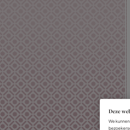
Deze web
We kunnen 
bezoekersg