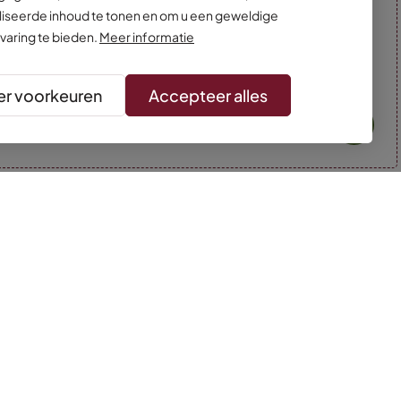
iseerde inhoud te tonen en om u een geweldige
varing te bieden.
Meer informatie
r voorkeuren
Accepteer alles
* Kleuren kunnen afwijken van de foto