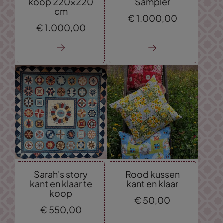
koop 220x220
Sampler
cm
€
1.000,
00
€
1.000,
00
Sarah's story
Rood kussen
kant en klaar te
kant en klaar
koop
€
50,
00
€
550,
00