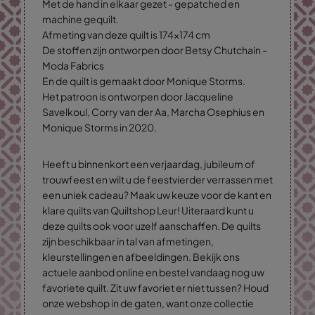
Met de hand in elkaar gezet - gepatched en
machine gequilt.
Afmeting van deze quilt is 174x174 cm
De stoffen zijn ontworpen door Betsy Chutchain -
Moda Fabrics
En de quilt is gemaakt door Monique Storms.
Het patroon is ontworpen door Jacqueline
Savelkoul, Corry van der Aa, Marcha Osephius en
Monique Storms in 2020.
Heeft u binnenkort een verjaardag, jubileum of
trouwfeest en wilt u de feestvierder verrassen met
een uniek cadeau? Maak uw keuze voor de kant en
klare quilts van Quiltshop Leur! Uiteraard kunt u
deze quilts ook voor uzelf aanschaffen. De quilts
zijn beschikbaar in tal van afmetingen,
kleurstellingen en afbeeldingen. Bekijk ons
actuele aanbod online en bestel vandaag nog uw
favoriete quilt. Zit uw favoriet er niet tussen? Houd
onze webshop in de gaten, want onze collectie