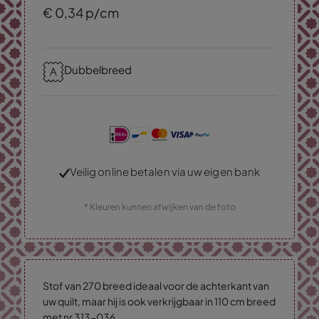
€
0,
34
p/cm
Dubbelbreed
Veilig online betalen via uw eigen bank
* Kleuren kunnen afwijken van de foto
Stof van 270 breed ideaal voor de achterkant van
uw quilt, maar hij is ook verkrijgbaar in 110 cm breed
met nr 313-036