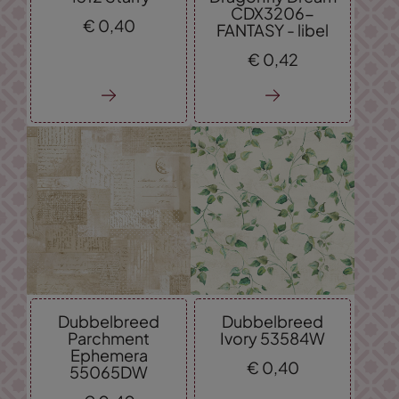
CDX3206-
€
0,
40
FANTASY - libel
€
0,
42
Dubbelbreed
Dubbelbreed
Parchment
Ivory 53584W
Ephemera
€
0,
40
55065DW