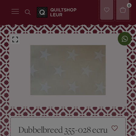
0
Dubbelbreed 355-028 ecru