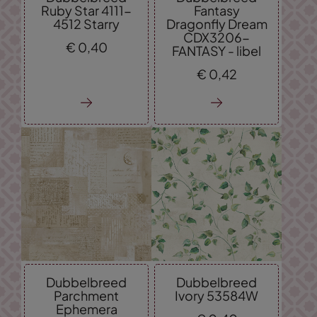
Ruby Star 4111-
Fantasy
4512 Starry
Dragonfly Dream
CDX3206-
€
0,
40
FANTASY - libel
€
0,
42
Dubbelbreed
Dubbelbreed
Parchment
Ivory 53584W
Ephemera