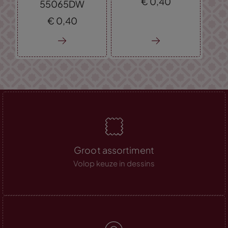
€
0,
40
55065DW
€
0,
40
Groot assortiment
Volop keuze in dessins