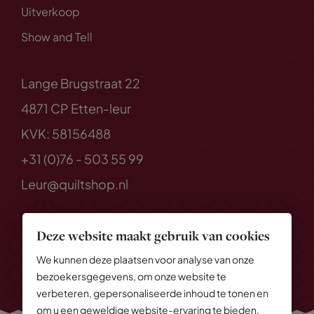
Uitverkoop
Show and Tell
Lange Brugstraat 22
4871 CP Etten-leur
KVK: 58156488
+31 (0)76 - 503 55 99
Leur@quiltshop.nl
Deze website maakt gebruik van cookies
We kunnen deze plaatsen voor analyse van onze
bezoekersgegevens, om onze website te
verbeteren, gepersonaliseerde inhoud te tonen en
om u een geweldige website-ervaring te bieden.