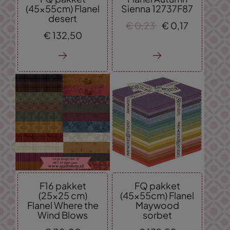
(45x55cm) Flanel
Sienna 12737F87
desert
€
0,
23
€
0,
17
€
132,
50
F16 pakket
FQ pakket
(25x25 cm)
(45x55cm) Flanel
Flanel Where the
Maywood
Wind Blows
sorbet