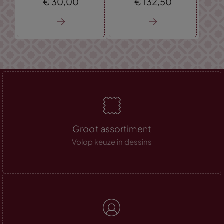
€
30,
00
€
132,
50
Groot assortiment
Volop keuze in dessins