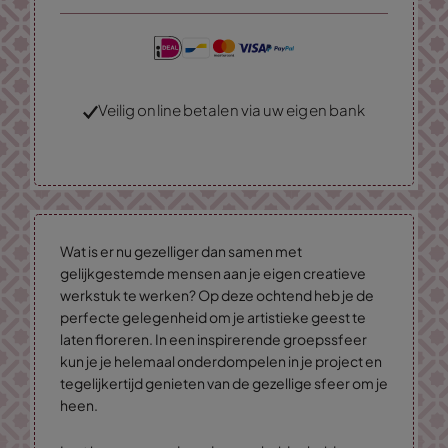
Veilig online betalen via uw eigen bank
Wat is er nu gezelliger dan samen met
gelijkgestemde mensen aan je eigen creatieve
werkstuk te werken? Op deze ochtend heb je de
perfecte gelegenheid om je artistieke geest te
laten floreren. In een inspirerende groepssfeer
kun je je helemaal onderdompelen in je project en
tegelijkertijd genieten van de gezellige sfeer om je
heen.