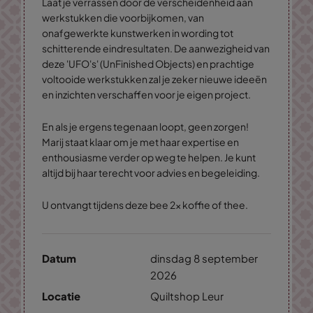
Laat je verrassen door de verscheidenheid aan
werkstukken die voorbijkomen, van
onafgewerkte kunstwerken in wording tot
schitterende eindresultaten. De aanwezigheid van
deze 'UFO's' (UnFinished Objects) en prachtige
voltooide werkstukken zal je zeker nieuwe ideeën
en inzichten verschaffen voor je eigen project.
En als je ergens tegenaan loopt, geen zorgen!
Marij staat klaar om je met haar expertise en
enthousiasme verder op weg te helpen. Je kunt
altijd bij haar terecht voor advies en begeleiding.
U ontvangt tijdens deze bee 2x koffie of thee.
Datum
dinsdag 8 september
2026
Locatie
Quiltshop Leur