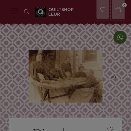
0
prev
next