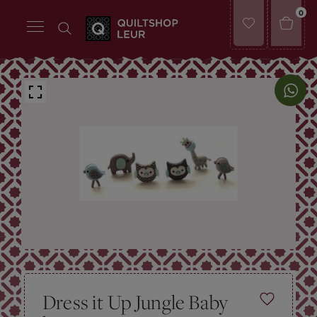
0
Dress it Up Jungle Baby