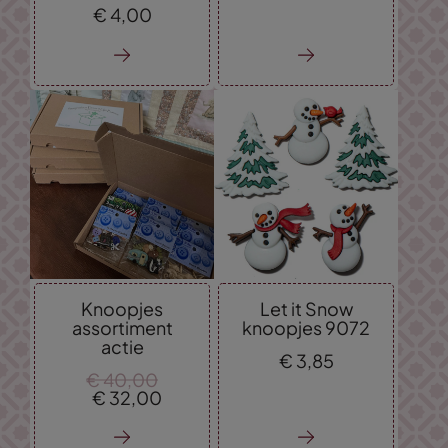
€
4,
00
Knoopjes
Let it Snow
assortiment
knoopjes 9072
actie
€
3,
85
€
40,
00
€
32,
00