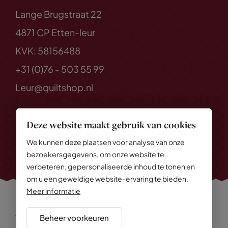
Lange Brugstraat 22
4871 CP Etten-leur
KVK: 58156488
+31 (0)76 - 503 55 99
Leur@quiltshop.nl
Deze website maakt gebruik van cookies
We kunnen deze plaatsen voor analyse van onze
bezoekersgegevens, om onze website te
verbeteren, gepersonaliseerde inhoud te tonen en
om u een geweldige website-ervaring te bieden.
Meer informatie
Alle rechten voorbehouden
© 2026 Quiltshop
Beheer voorkeuren
Privacy Policy
Algemene voorwaarden
Cookies
Disclaimer
Sitemap