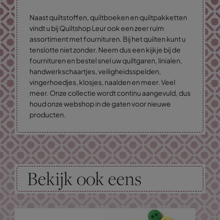
Naast quiltstoffen, quiltboeken en quiltpakketten
vindt u bij Quiltshop Leur ook een zeer ruim
assortiment met fournituren. Bij het quilten kunt u
tenslotte niet zonder. Neem dus een kijkje bij de
fournituren en bestel snel uw quiltgaren, linialen,
handwerkschaartjes, veiligheidsspelden,
vingerhoedjes, klosjes, naalden en meer. Veel
meer. Onze collectie wordt continu aangevuld, dus
houd onze webshop in de gaten voor nieuwe
producten.
Bekijk ook eens