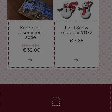
Knoopjes
Let it Snow
assortiment
knoopjes 9072
actie
€
3,
85
€
40,
00
€
32,
00