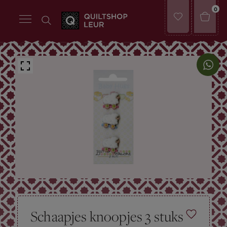
0
Schaapjes knoopjes 3 stuks