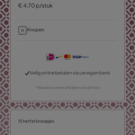
€
4,
70
p/stuk
Knopen
Veilig online betalen via uw eigen bank
* Kleuren kunnen afwijken van de foto
15 herfst knoopjes