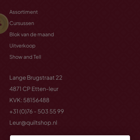
Assortiment
Cursussen
Blok van de maand
Uitverkoop
Show and Tell
Lange Brugstraat 22
4871 CP Etten-leur
KVK: 58156488
+31 (0)76 - 503 55 99
Leur@quiltshop.nl