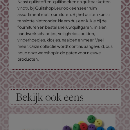
Naast quiltstoffen, quiltboeken en quiltpakketten
vindt u bij Quiltshop Leur ook een zeer ruim
assortiment met fournituren. Bij het quilten kunt u
tenslotte niet zonder. Neem dus een kijkje bij de
fournituren en bestel snel uw quiltgaren, linialen,
handwerkschaartjes, veiligheidsspelden,
vingerhoedjes, klosjes, naalden en meer. Veel
meer. Onze collectie wordt continu aangevuld, dus
houd onze webshop in de gaten voor nieuwe
producten.
Bekijk ook eens