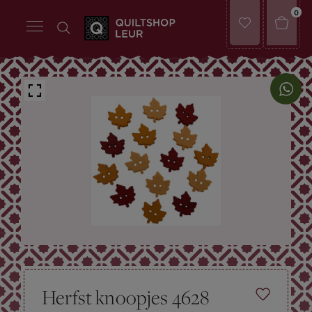
0
Herfst knoopjes 4628