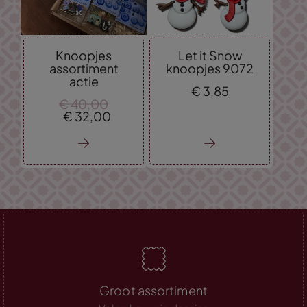
Knoopjes
Let it Snow
assortiment
knoopjes 9072
actie
€
3,
85
€
40,
00
€
32,
00
Groot assortiment