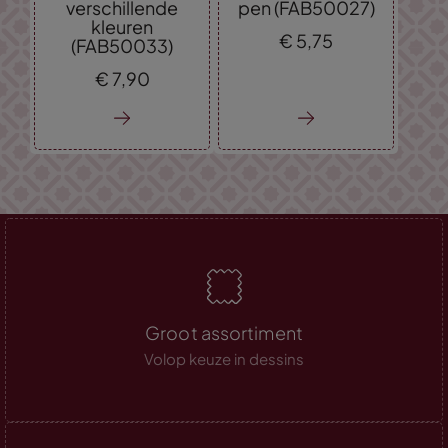
verschillende
pen (FAB50027)
kleuren
€
5,
75
(FAB50033)
€
7,
90
Groot assortiment
Volop keuze in dessins