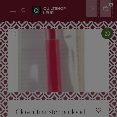
0
Clover transfer potlood