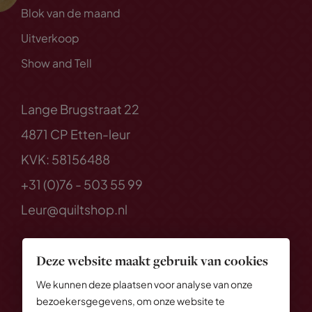
Blok van de maand
Uitverkoop
Show and Tell
Lange Brugstraat 22
4871 CP Etten-leur
KVK: 58156488
+31 (0)76 - 503 55 99
Leur@quiltshop.nl
Deze website maakt gebruik van cookies
We kunnen deze plaatsen voor analyse van onze
bezoekersgegevens, om onze website te