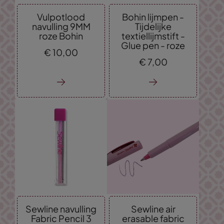
Vulpotlood
Bohin lijmpen -
navulling 9MM
Tijdelijke
roze Bohin
textiellijmstift -
Glue pen - roze
€
10,
00
€
7,
00
Sewline navulling
Sewline air
Fabric Pencil 3
erasable fabric