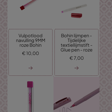
Vulpotlood
Bohin lijmpen -
navulling 9MM
Tijdelijke
roze Bohin
textiellijmstift -
Glue pen - roze
€
10,
00
€
7,
00