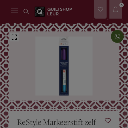
0
ReStyle Markeerstift zelf