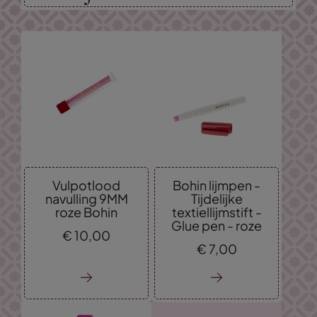
Vulpotlood
Bohin lijmpen -
navulling 9MM
Tijdelijke
roze Bohin
textiellijmstift -
Glue pen - roze
€
10,
00
€
7,
00