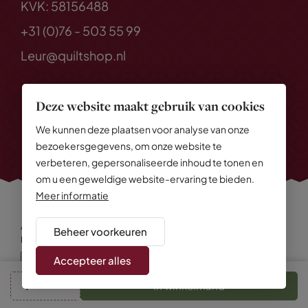
KVK: 58156488
+31 (0)76 - 503 55 99
Leur@quiltshop.nl
Deze website maakt gebruik van cookies
We kunnen deze plaatsen voor analyse van onze
bezoekersgegevens, om onze website te
verbeteren, gepersonaliseerde inhoud te tonen en
om u een geweldige website-ervaring te bieden.
Meer informatie
Alle rechten voorbehouden
© 2026 Quiltshop
Beheer voorkeuren
Privacy Policy
Algemene voorwaarden
Cookies
Disclaimer
Sitemap
Accepteer alles
In winkelmand