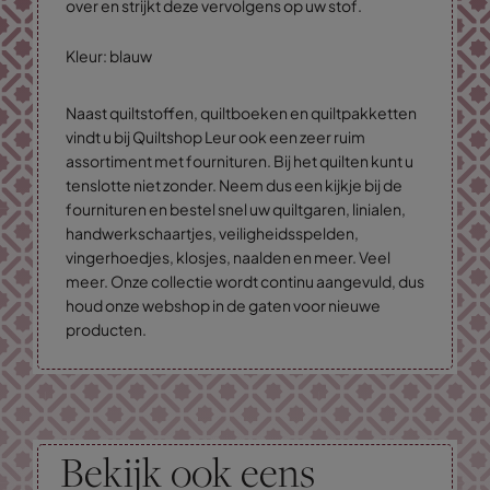
over en strijkt deze vervolgens op uw stof.
Kleur: blauw
Naast quiltstoffen, quiltboeken en quiltpakketten
vindt u bij Quiltshop Leur ook een zeer ruim
assortiment met fournituren. Bij het quilten kunt u
tenslotte niet zonder. Neem dus een kijkje bij de
fournituren en bestel snel uw quiltgaren, linialen,
handwerkschaartjes, veiligheidsspelden,
vingerhoedjes, klosjes, naalden en meer. Veel
meer. Onze collectie wordt continu aangevuld, dus
houd onze webshop in de gaten voor nieuwe
producten.
Bekijk ook eens