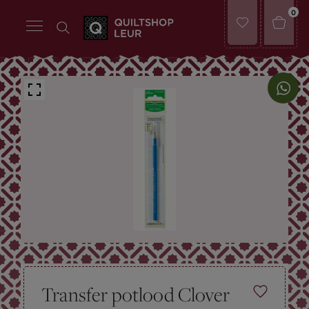
0
Transfer potlood Clover