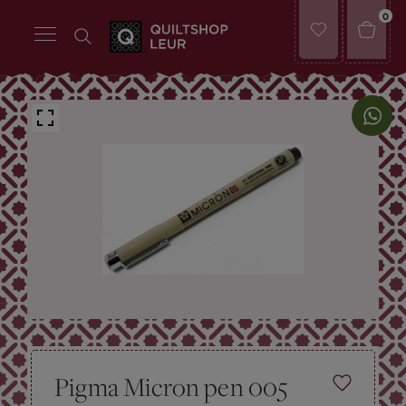
0
Pigma Micron pen 005