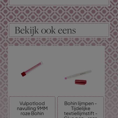
Bekijk ook eens
Vulpotlood
Bohin lijmpen -
navulling 9MM
Tijdelijke
roze Bohin
textiellijmstift -