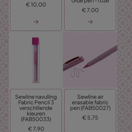
Glue pen - roze
€
10,
00
€
7,
00
Sewline navulling
Sewline air
Fabric Pencil 3
erasable fabric
verschillende
pen (FAB50027)
kleuren
€
5,
75
(FAB50033)
€
7,
90