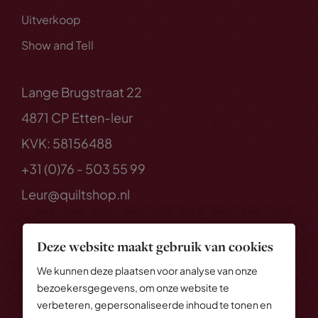
Uitverkoop
Show and Tell
Lange Brugstraat 22
4871 CP Etten-leur
KVK: 58156488
+31 (0)76 - 503 55 99
Leur@quiltshop.nl
Deze website maakt gebruik van cookies
We kunnen deze plaatsen voor analyse van onze
bezoekersgegevens, om onze website te
verbeteren, gepersonaliseerde inhoud te tonen en