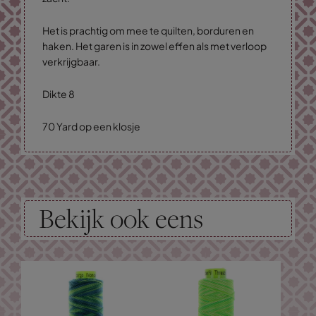
Het is prachtig om mee te quilten, borduren en
haken. Het garen is in zowel effen als met verloop
verkrijgbaar.
Dikte 8
70 Yard op een klosje
Bekijk ook eens