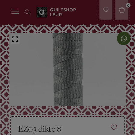
0
EZ03 dikte 8