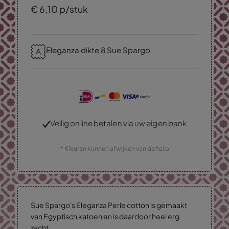
€
6,
10
p/stuk
Eleganza dikte 8 Sue Spargo
Veilig online betalen via uw eigen bank
* Kleuren kunnen afwijken van de foto
Sue Spargo's Eleganza Perle cotton is gemaakt
van Egyptisch katoen en is daardoor heel erg
zacht.