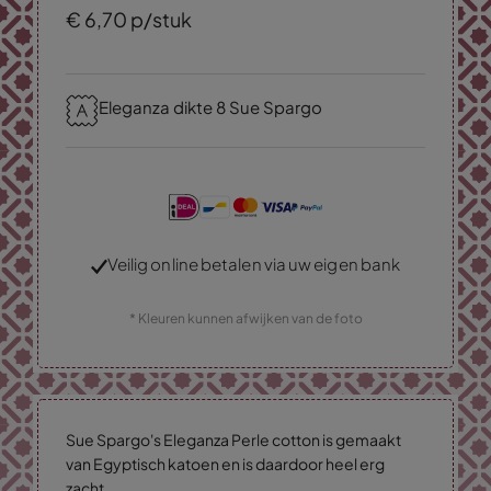
€
6,
70
p/stuk
Eleganza dikte 8 Sue Spargo
Veilig online betalen via uw eigen bank
* Kleuren kunnen afwijken van de foto
Sue Spargo's Eleganza Perle cotton is gemaakt
van Egyptisch katoen en is daardoor heel erg
zacht.