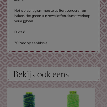
Het is prachtig om mee te quilten, borduren en
haken. Het garen is in zowel effen als met verloop
verkrijgbaar.
Dikte 8
70 Yard op een klosje
Bekijk ook eens