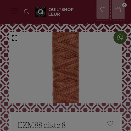
0
EZM88 dikte 8