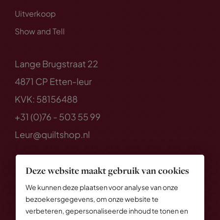
Uitverkoop
Show and Tell
Lange Brugstraat 22
4871 CP Etten-leur
KVK: 58156488
+31 (0)76 - 503 55 99
Leur@quiltshop.nl
Deze website maakt gebruik van cookies
We kunnen deze plaatsen voor analyse van onze
bezoekersgegevens, om onze website te
verbeteren, gepersonaliseerde inhoud te tonen en