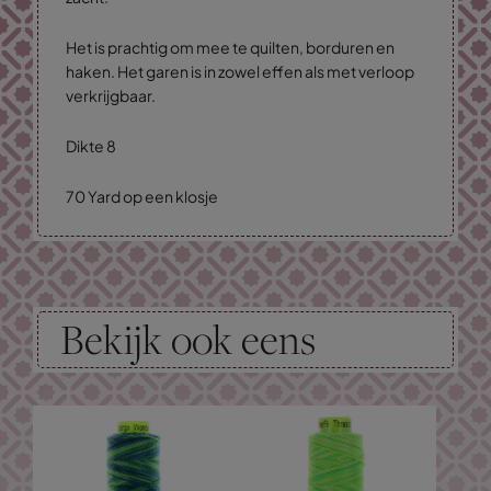
Het is prachtig om mee te quilten, borduren en
haken. Het garen is in zowel effen als met verloop
verkrijgbaar.
Dikte 8
70 Yard op een klosje
Bekijk ook eens