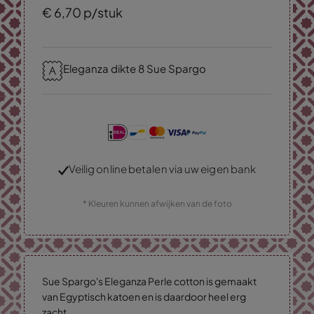
€
6,
70
p/stuk
Eleganza dikte 8 Sue Spargo
Veilig online betalen via uw eigen bank
* Kleuren kunnen afwijken van de foto
Sue Spargo's Eleganza Perle cotton is gemaakt
van Egyptisch katoen en is daardoor heel erg
zacht.