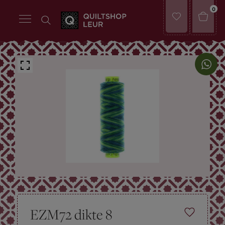
0
EZM72 dikte 8