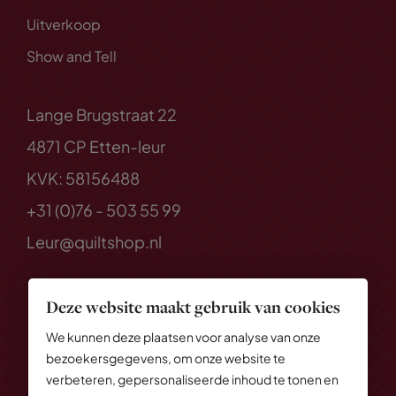
Uitverkoop
Show and Tell
Lange Brugstraat 22
4871 CP Etten-leur
KVK: 58156488
+31 (0)76 - 503 55 99
Leur@quiltshop.nl
Deze website maakt gebruik van cookies
We kunnen deze plaatsen voor analyse van onze
bezoekersgegevens, om onze website te
verbeteren, gepersonaliseerde inhoud te tonen en