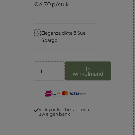
€
6,
70
p/stuk
Eleganza dikte 8 Sue
Spargo
In
winkelmand
Veilig online betalen via
uw eigen bank