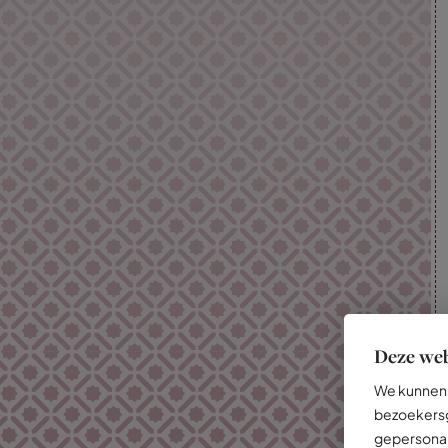
Deze web
We kunnen 
bezoekersg
gepersonal