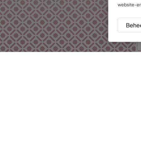
website-er
Behee