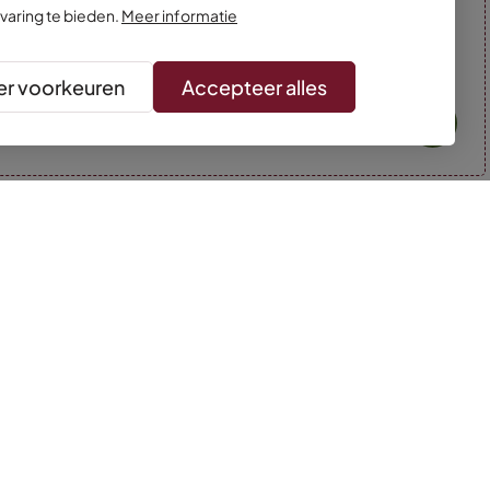
varing te bieden.
Meer informatie
r voorkeuren
Accepteer alles
* Kleuren kunnen afwijken van de foto