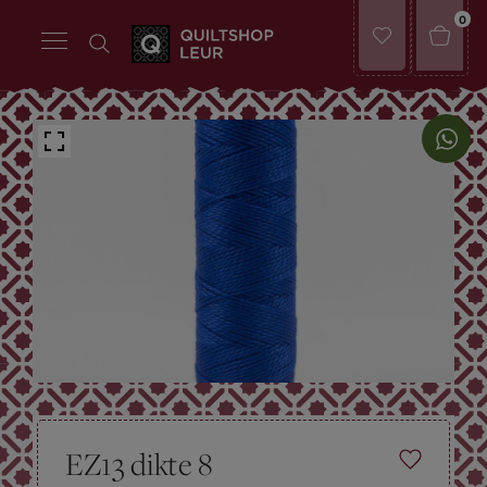
0
EZ13 dikte 8