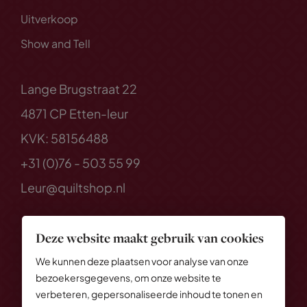
Uitverkoop
Show and Tell
Lange Brugstraat 22
4871 CP Etten-leur
KVK: 58156488
+31 (0)76 - 503 55 99
Leur@quiltshop.nl
Deze website maakt gebruik van cookies
We kunnen deze plaatsen voor analyse van onze
bezoekersgegevens, om onze website te
verbeteren, gepersonaliseerde inhoud te tonen en