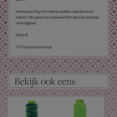
Het is prachtig om mee te quilten, borduren en
haken. Het garen is in zowel effen als met verloop
verkrijgbaar.
Dikte 8
70 Yard op een klosje
Bekijk ook eens