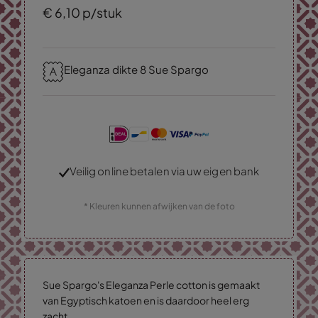
€
6,
10
p/stuk
Eleganza dikte 8 Sue Spargo
Veilig online betalen via uw eigen bank
* Kleuren kunnen afwijken van de foto
Sue Spargo's Eleganza Perle cotton is gemaakt
van Egyptisch katoen en is daardoor heel erg
zacht.