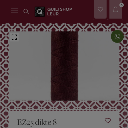
0
EZ25 dikte 8