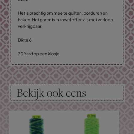
Het is prachtig om mee te quilten, borduren en
haken. Het garen is in zowel effen als met verloop
verkrijgbaar.
Dikte 8
70 Yard op een klosje
Bekijk ook eens