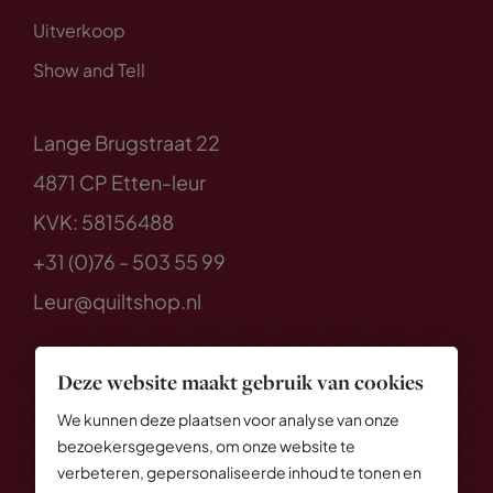
Uitverkoop
Show and Tell
Lange Brugstraat 22
4871 CP Etten-leur
KVK: 58156488
+31 (0)76 - 503 55 99
Leur@quiltshop.nl
Deze website maakt gebruik van cookies
We kunnen deze plaatsen voor analyse van onze
bezoekersgegevens, om onze website te
verbeteren, gepersonaliseerde inhoud te tonen en