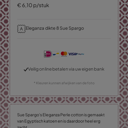
€
6,
10
p/stuk
Eleganza dikte 8 Sue Spargo
Veilig online betalen via uw eigen bank
* Kleuren kunnen afwijken van de foto
Sue Spargo's Eleganza Perle cotton is gemaakt
van Egyptisch katoen en is daardoor heel erg
zacht.