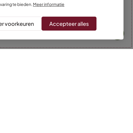
varing te bieden.
Meer informatie
r voorkeuren
Accepteer alles
* Kleuren kunnen afwijken van de foto