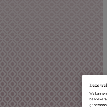
Deze web
We kunnen 
bezoekersg
gepersonal