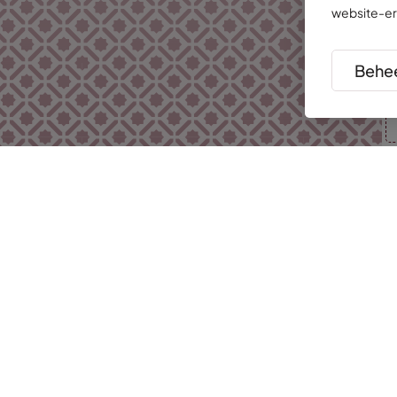
website-er
Behee