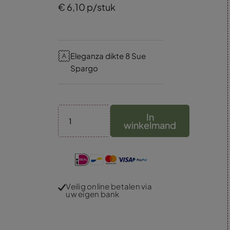
€
6,
10
p/stuk
Eleganza dikte 8 Sue
Spargo
In
winkelmand
Veilig online betalen via
uw eigen bank