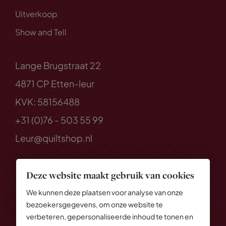
Uitverkoop
Show and Tell
Lange Brugstraat 22
4871 CP Etten-leur
KVK: 58156488
+31 (0)76 - 503 55 99
Leur@quiltshop.nl
Deze website maakt gebruik van cookies
We kunnen deze plaatsen voor analyse van onze
bezoekersgegevens, om onze website te
verbeteren, gepersonaliseerde inhoud te tonen en