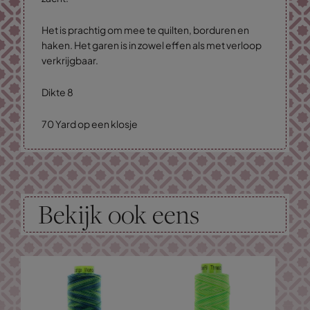
Het is prachtig om mee te quilten, borduren en
haken. Het garen is in zowel effen als met verloop
verkrijgbaar.
Dikte 8
70 Yard op een klosje
Bekijk ook eens