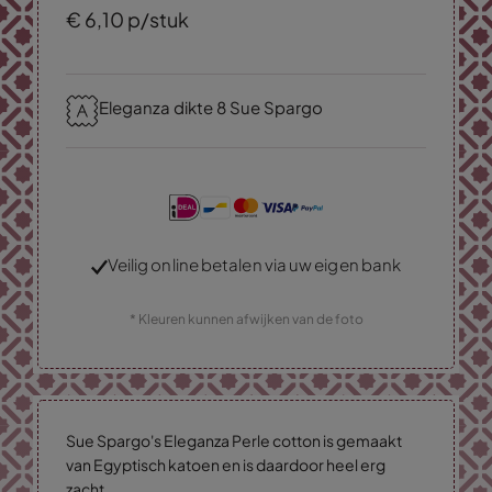
€
6,
10
p/stuk
Eleganza dikte 8 Sue Spargo
Veilig online betalen via uw eigen bank
* Kleuren kunnen afwijken van de foto
Sue Spargo's Eleganza Perle cotton is gemaakt
van Egyptisch katoen en is daardoor heel erg
zacht.