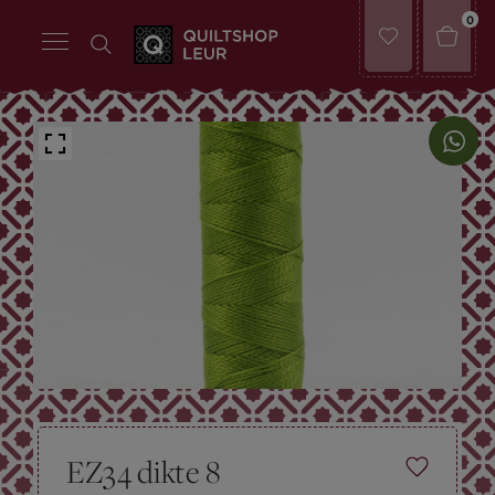
0
EZ34 dikte 8