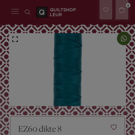
0
EZ60 dikte 8