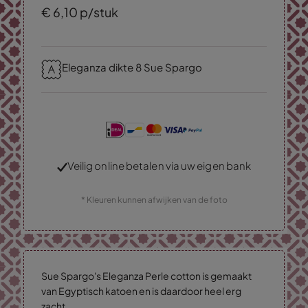
€
6,
10
p/stuk
Eleganza dikte 8 Sue Spargo
Veilig online betalen via uw eigen bank
* Kleuren kunnen afwijken van de foto
Sue Spargo's Eleganza Perle cotton is gemaakt
van Egyptisch katoen en is daardoor heel erg
zacht.