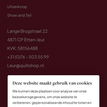
Uitverkoop
Show and Tell
Lange Brugstraat 22
4871 CP Etten-leur
KVK: 58156488
+31 (0)76 - 503 55 99
Leur@quiltshop.nl
Deze website maakt gebruik van cookies
We kunnen deze plaatsen voor analyse van onze
bezoekersgegevens, om onze website te
verbeteren, gepersonaliseerde inhoud te tonen en