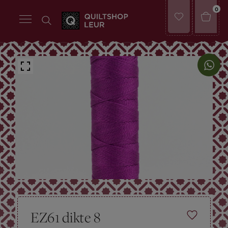
0
EZ61 dikte 8