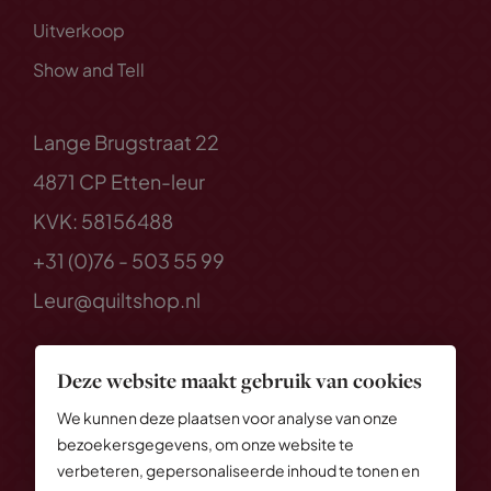
Uitverkoop
Show and Tell
Lange Brugstraat 22
4871 CP Etten-leur
KVK: 58156488
+31 (0)76 - 503 55 99
Leur@quiltshop.nl
Deze website maakt gebruik van cookies
We kunnen deze plaatsen voor analyse van onze
bezoekersgegevens, om onze website te
verbeteren, gepersonaliseerde inhoud te tonen en