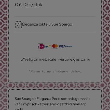
€
6,
10
p/stuk
Eleganza dikte 8 Sue Spargo
Veilig online betalen via uw eigen bank
* Kleuren kunnen afwijken van de foto
Sue Spargo's Eleganza Perle cotton is gemaakt
van Egyptisch katoen en is daardoor heel erg
zacht.