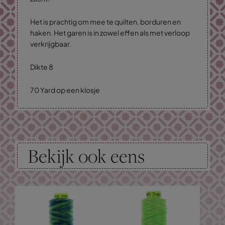
Het is prachtig om mee te quilten, borduren en
haken. Het garen is in zowel effen als met verloop
verkrijgbaar.
Dikte 8
70 Yard op een klosje
Bekijk ook eens