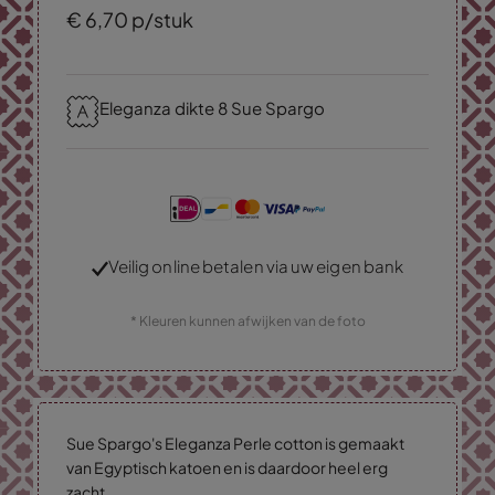
€
6,
70
p/stuk
Eleganza dikte 8 Sue Spargo
Veilig online betalen via uw eigen bank
* Kleuren kunnen afwijken van de foto
Sue Spargo's Eleganza Perle cotton is gemaakt
van Egyptisch katoen en is daardoor heel erg
zacht.