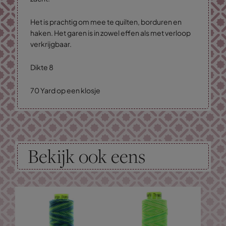
Het is prachtig om mee te quilten, borduren en
haken. Het garen is in zowel effen als met verloop
verkrijgbaar.
Dikte 8
70 Yard op een klosje
Bekijk ook eens