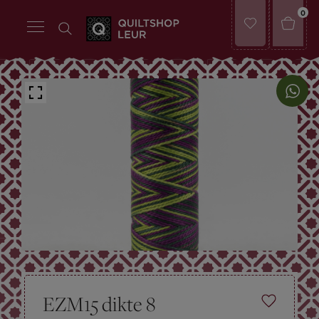
0
EZM15 dikte 8