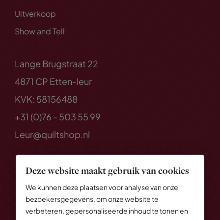
Uitverkoop
Show and Tell
Lange Brugstraat 22
4871 CP Etten-leur
KVK: 58156488
+31 (0)76 - 503 55 99
Leur@quiltshop.nl
Deze website maakt gebruik van cookies
We kunnen deze plaatsen voor analyse van onze
bezoekersgegevens, om onze website te
verbeteren, gepersonaliseerde inhoud te tonen en